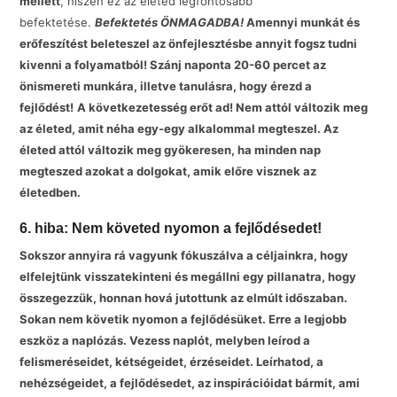
mellett
, hiszen ez az életed legfontosabb
befektetése.
Befektetés ÖNMAGADBA!
Amennyi munkát és
erőfeszítést beleteszel az önfejlesztésbe annyit fogsz tudni
kivenni a folyamatból! Szánj naponta 20-60 percet az
önismereti munkára, illetve tanulásra, hogy érezd a
fejlődést!
A következetesség erőt ad! Nem attól változik meg
az életed, amit néha egy-egy alkalommal megteszel. Az
életed attól változik meg gyökeresen, ha minden nap
megteszed azokat a dolgokat, amik előre visznek az
életedben.
6. hiba: Nem követed nyomon a fejlődésedet!
Sokszor annyira rá vagyunk fókuszálva a céljainkra, hogy
elfelejtünk visszatekinteni és megállni egy pillanatra, hogy
összegezzük, honnan hová jutottunk az elmúlt időszaban.
Sokan nem követik nyomon a fejlődésüket. Erre a legjobb
eszköz a naplózás. Vezess naplót, melyben leírod a
felismeréseidet, kétségeidet, érzéseidet. Leírhatod, a
nehézségeidet, a fejlődésedet, az inspirációidat bármit, ami