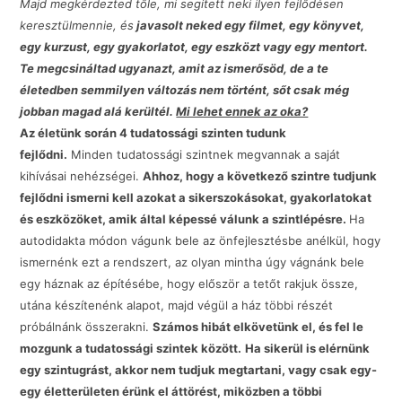
Majd megkérdezted tőle, mi segített neki ilyen fejlődésen
keresztülmennie, és
javasolt neked egy filmet, egy könyvet,
egy kurzust, egy gyakorlatot, egy eszközt vagy egy mentort.
Te megcsináltad ugyanazt, amit az ismerősöd, de a te
életedben semmilyen változás nem történt, sőt csak még
jobban magad alá kerültél.
Mi lehet ennek az oka?
Az életünk során 4 tudatossági szinten tudunk
fejlődni.
Minden tudatossági szintnek megvannak a saját
kihívásai nehézségei.
Ahhoz, hogy a következő szintre tudjunk
fejlődni ismerni kell azokat a sikerszokásokat, gyakorlatokat
és eszközöket, amik által képessé válunk a szintlépésre.
Ha
autodidakta módon vágunk bele az önfejlesztésbe anélkül, hogy
ismernénk ezt a rendszert, az olyan mintha úgy vágnánk bele
egy háznak az építésébe, hogy először a tetőt rakjuk össze,
utána készítenénk alapot, majd végül a ház többi részét
próbálnánk összerakni.
Számos hibát elkövetünk el, és fel le
mozgunk a tudatossági szintek között.
Ha sikerül is elérnünk
egy szintugrást, akkor nem tudjuk megtartani, vagy csak egy-
egy életterületen érünk el áttörést, miközben a többi