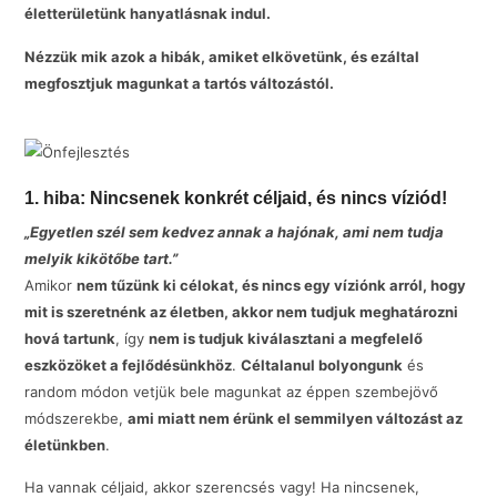
életterületünk hanyatlásnak indul.
Nézzük mik azok a hibák, amiket elkövetünk, és ezáltal
megfosztjuk magunkat a tartós változástól.
1. hiba: Nincsenek konkrét céljaid, és nincs víziód!
„Egyetlen szél sem kedvez annak a hajónak, ami nem tudja
melyik kikötőbe tart.”
Amikor
nem tűzünk ki célokat, és nincs egy víziónk arról, hogy
mit is szeretnénk az életben, akkor nem tudjuk meghatározni
hová tartunk
, így
nem is tudjuk kiválasztani a megfelelő
eszközöket a fejlődésünkhöz
.
Céltalanul bolyongunk
és
random módon vetjük bele magunkat az éppen szembejövő
módszerekbe,
ami miatt nem érünk el semmilyen változást az
életünkben
.
Ha vannak céljaid, akkor szerencsés vagy! Ha nincsenek,