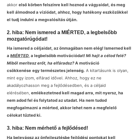
akkor
első körben felszínre kell hoznod a vágyaidat, és meg
kell álmodnod a víziódat, ahhoz, hogy hatékony eszközökkel
el tudj indulni a megvalósítás útján.
2. hiba: Nem ismered a MIÉRTED, a legbelsőbb
mozgatórúgódat!
Ha ismered a céljaidat, az önmagában nem elég! Ismerned kell
a
MIÉRTED
, a legbelsőbb motivációdat!
Mi hajt a célod felé?
Miből merítesz erőt, ha elfáradsz?
A motiváció
csökkenése
egy természetes jelenség.
A kitartásunk is olyan,
mint egy izom, elfárad idővel. Ahhoz, hogy ez ne
akadályozhasson meg a fejlődésedben, és a céljaid
elérésében,
emlékeztetned kell magad arra, mit nyersz, ha
nem adod fel és folytatod az utadat. Ha nem tudod
megfogalmazni a miérted, akkor lehet nem a megfelelő
célokat tűzted ki.
3. hiba: Nem mérhető a fejlődésed!
Ha belevágsz az önfejlesztésbe fejlődési pontokat kell