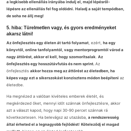
a legkisebb ellenállás irányába indulj el, majd lépésről-
lépésre az ellenállás fel fog oldódni.
Haladj a saját tempódban,
de soha ne állj meg!
5. hiba: Türelmetlen vagy, és gyors eredményeket
akarsz látni!
Az önfejlesztés egy életen át tartó folyamat
, ezért,
ha egy
könyvtől, online tanfolyamtól, vagy mentorprogramtól várod a
nagy áttörést, akkor el kell, hogy szomorítsalak
.
Az
önfejlesztés egy hosszútávfutás és nem sprint.
Az
önfejlesztés
akkor hozza meg az áttörést az életedben, ha
képes vagy ezt a sikerszokást konzisztens módon beépíteni
az
életedbe.
Ha megnézed a valóban kivételes emberek életét, és
megkérdezed őket, mennyi időt szánnak önfejlesztésre, akkor
azt a választ kapod, hogy napi 30-90 percet szánnak rá
következetesen. Ha belevágsz az utazásba,
a rendszeresség
által érheted el a legnagyobb fejlődést
!
Köteleződj el magad