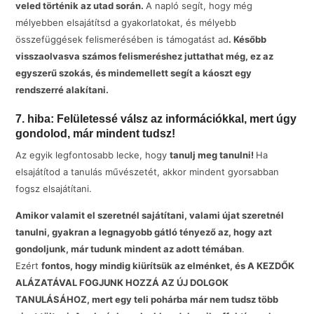
veled történik az utad során.
A napló segít, hogy még
mélyebben elsajátítsd a gyakorlatokat, és mélyebb
összefüggések felismerésében is támogatást ad
.
Később
visszaolvasva számos felismeréshez juttathat még, ez az
egyszerű szokás, és mindemellett segít a káoszt egy
rendszerré alakítani.
7. hiba: Felületessé válsz az információkkal, mert úgy
gondolod, már mindent tudsz!
Az egyik legfontosabb lecke, hogy
tanulj meg tanulni!
Ha
elsajátítod a tanulás művészetét, akkor mindent gyorsabban
fogsz elsajátítani.
Amikor valamit el szeretnél sajátítani, valami újat szeretnél
tanulni, gyakran a legnagyobb gátló tényező az, hogy azt
gondoljunk, már tudunk mindent az adott témában
.
Ezért
fontos, hogy mindig kiürítsük az elménket, és A KEZDŐK
ALÁZATÁVAL FOGJUNK HOZZÁ AZ ÚJ DOLGOK
TANULÁSÁHOZ, mert egy teli pohárba már nem tudsz több