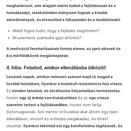
meghatározni, ami alapján mérni tudod a fejlődéseset és a
haladásodat, máskülönben hiányozni fognak a kisebb
sikerélmények, és elveszíted a fókuszodat és a lendületedet.
Miből fogod tudni, hogy a fejlődés megtörtént?
Mi jelentene számodra igazi áttörést?
A motiváció fenntartásának fontos eleme, az apró sikerek és
kis mérföldkövek megünneplése.
4. hiba: Feladod, amikor ellenállásba ütközöl!
Lesznek napok, amikor nehezen szánod majd rá magad a
tovább haladásra, ilyenkor a kialakult rezisztencia húz vissza
.
Ez
minden tanulási, és átváltozási folyamatban természetes
,
hiszen
egy új énkép van kialakulóban
és az
ego vissza
szeretne tartani a fejlődésedben
, hiszen nem tartja
biztonságosnak. Sok mentor erőszakkal akar áttolni egy ilyen
ellenálláson, viszont ez erőteljes megakadást, és törést
okozhat.
Ilyenkor tekintsd ezt egy komfortzóna tágításnak, és