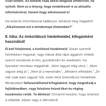
vizet tölteni. Az elménk csak akkor dolgozik effektíven, ha
nyitott.
Nem az a lényeg, hogy rendelkezel-e az aktuális
információval, hanem hogy alkalmazod-e!
Ha ismerős információval találkozol, kérdezd meg magadtól:
„Alkalmazom ezt a mindennapi életemben?”
8. hiba: Az önkorlátozó hiedelmeidet, kifogásként
használod!
El kell felejtened, a korlátozó hiedelmeid
. Sokan szeretik
felcímkézni magukat, vagy mások által rájuk aggatott címkék
szerint kezdenek el élni, gondolkodni és viselkedni. Ha
ilyeneket mondasz magadnak:
„Nem vagyok elég okos.”, „Nem
vagyok elég jó.”, „Nem jó a memóriám.”, „Mindent elfelejtek.” „Én
már csak ilyen vagyok.”
stb. ezek mind önkorlátozó hiedelmek.
Mindezeket
felhasználhatod kifogásként, hogy megrekedj a
fejlődésedben, vagy felszínre hozod őket és végleg
leszámolsz velük. Te döntesz
! Onnantól kezdve, hogy ismered
a céljaidat, képes vagy a változásra!