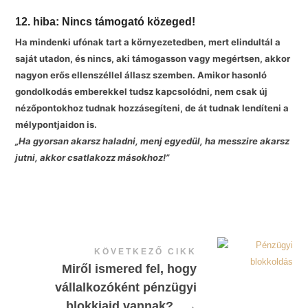
12. hiba: Nincs támogató közeged!
Ha mindenki ufónak tart a környezetedben, mert elindultál a
saját utadon, és nincs, aki támogasson vagy megértsen, akkor
nagyon erős ellenszéllel állasz szemben. Amikor hasonló
gondolkodás emberekkel tudsz kapcsolódni, nem csak új
nézőpontokhoz tudnak hozzásegíteni, de át tudnak lendíteni a
mélypontjaidon is.
„Ha gyorsan akarsz haladni, menj egyedül, ha messzire akarsz
jutni, akkor csatlakozz másokhoz!”
KÖVETKEZŐ CIKK
Miről ismered fel, hogy
vállalkozóként pénzügyi
blokkjaid vannak?
→