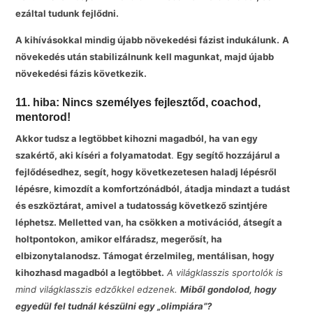
ezáltal tudunk fejlődni.
A kihívásokkal mindig újabb növekedési fázist indukálunk.
A
növekedés után stabilizálnunk kell magunkat, majd újabb
növekedési fázis következik.
11. hiba: Nincs személyes fejlesztőd, coachod,
mentorod!
Akkor tudsz a legtöbbet kihozni magadból, ha van egy
szakértő, aki kíséri a folyamatodat
.
Egy segítő hozzájárul a
fejlődésedhez, segít, hogy következetesen haladj lépésről
lépésre, kimozdít a komfortzónádból, átadja mindazt a tudást
és eszköztárat, amivel a tudatosság következő szintjére
léphetsz. Melletted van, ha csökken a motivációd, átsegít a
holtpontokon, amikor elfáradsz, megerősít, ha
elbizonytalanodsz. Támogat érzelmileg, mentálisan, hogy
kihozhasd magadból a legtöbbet.
A világklasszis sportolók is
mind világklasszis edzőkkel edzenek.
Miből gondolod, hogy
egyedül fel tudnál készülni egy „olimpiára”?