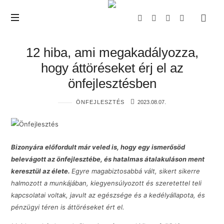
The
Wealth
Creator
12 hiba, ami megakadályozza,
hogy áttöréseket érj el az
önfejlesztésben
ÖNFEJLESZTÉS
2023.08.07.
Bizonyára előfordult már veled is, hogy egy ismerősöd
belevágott az önfejlesztébe, és hatalmas átalakuláson ment
keresztül az élete.
Egyre magabiztosabbá vált, sikert sikerre
halmozott a munkájában, kiegyensúlyozott és szeretettel teli
kapcsolatai voltak, javult az egészsége és a kedélyállapota, és
pénzügyi téren is áttöréseket ért el.