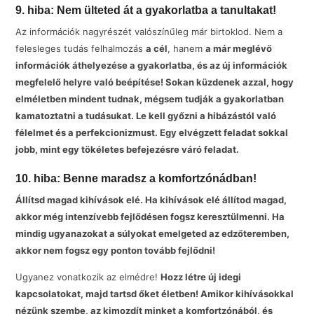
9. hiba: Nem ülteted át a gyakorlatba a tanultakat!
Az információk nagyrészét valószínűleg már birtoklod. Nem a
felesleges tudás felhalmozás
a cél
, hanem
a már meglévő
információk áthelyezése a gyakorlatba, és az új információk
megfelelő helyre való beépítése! Sokan küzdenek azzal, hogy
elméletben mindent tudnak, mégsem tudják a gyakorlatban
kamatoztatni a tudásukat. Le kell győzni a hibázástól való
félelmet és a perfekcionizmust. Egy elvégzett feladat sokkal
jobb, mint egy tökéletes befejezésre váró feladat.
10. hiba: Benne maradsz a komfortzónádban!
Állítsd magad kihívások elé. Ha kihívások elé állítod magad,
akkor még intenzívebb fejlődésen fogsz keresztülmenni. Ha
mindig ugyanazokat a súlyokat emelgeted az edzőteremben,
akkor nem fogsz egy ponton tovább fejlődni!
Ugyanez vonatkozik az elmédre!
Hozz létre új idegi
kapcsolatokat, majd tartsd őket életben! Amikor kihívásokkal
nézünk szembe, az kimozdít minket a komfortzónából, és