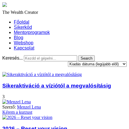
The Wealth Creator
Főoldal
Sikerkód
Mentorprogramok
Blog
Webshop
Kapcsolat
Keresés...
Sikeraktiváció a víziótól a megvalósításig
3
Szerző:
Menzel Lena
Kérem a kurzust
2026 – Reset your vision