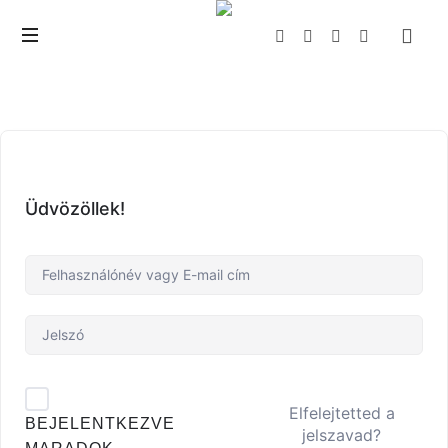
The
Wealth
Creator
Üdvözöllek!
Elfelejtetted a
BEJELENTKEZVE
jelszavad?