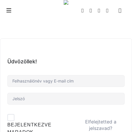
The
Wealth
Creator
Üdvözöllek!
Elfelejtetted a
BEJELENTKEZVE
jelszavad?