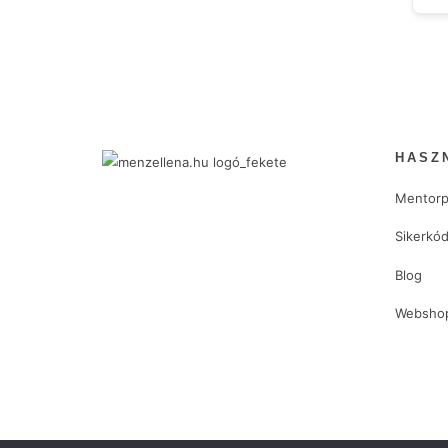
HASZ
Mentorp
Sikerkó
Blog
Websho