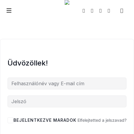
The
Wealth
Creator
Üdvözöllek!
BEJELENTKEZVE MARADOK
Elfelejtetted a jelszavad?