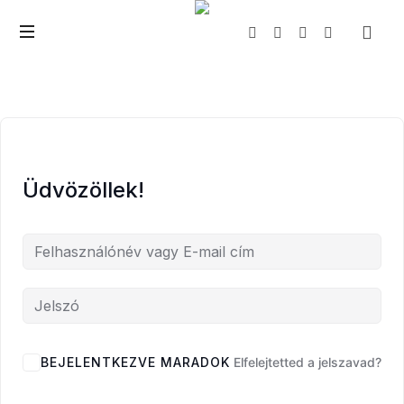
The
Wealth
Creator
Üdvözöllek!
BEJELENTKEZVE MARADOK
Elfelejtetted a jelszavad?