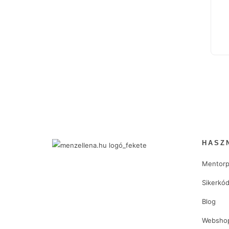
HASZ
Mentorp
Sikerkó
Blog
Websho