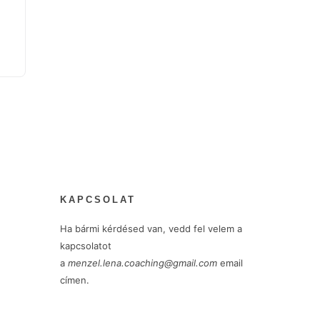
KAPCSOLAT
Ha bármi kérdésed van, vedd fel velem a
kapcsolatot
a
menzel.lena.coaching@gmail.com
email
címen.